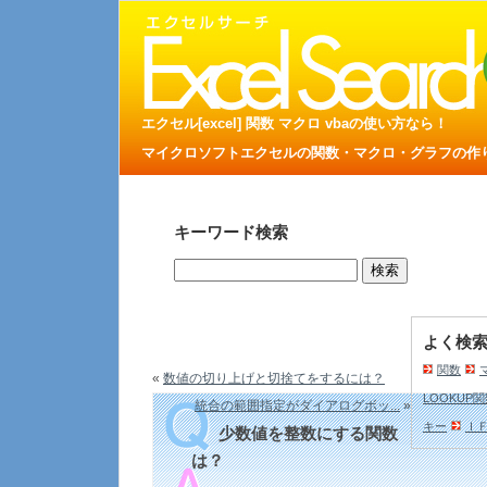
エクセル[excel] 関数 マクロ vbaの使い方なら！
マイクロソフトエクセルの関数・マクロ・グラフの作り方
キーワード検索
よく検
関数
«
数値の切り上げと切捨てをするには？
LOOKUP
統合の範囲指定がダイアログボッ...
»
キー
Ｉ
少数値を整数にする関数
は？