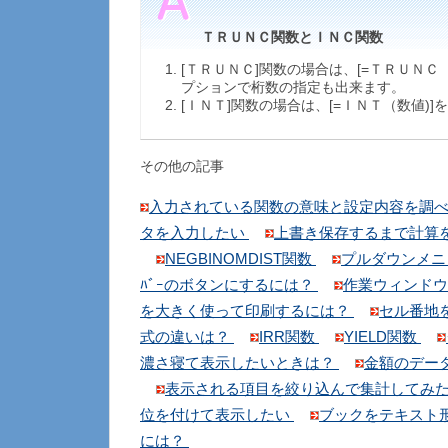
ＴＲＵＮＣ関数とＩＮＣ関数
[ＴＲＵＮＣ]関数の場合は、[=ＴＲＵＮＣ
プションで桁数の指定も出来ます。
[ＩＮＴ]関数の場合は、[=ＩＮＴ（数値)]
その他の記事
入力されている関数の意味と設定内容を調
タを入力したい
上書き保存するまで計算
NEGBINOMDIST関数
プルダウンメニ
ﾊﾞｰのボタンにするには？
作業ウィンド
を大きく使って印刷するには？
セル番地を
式の違いは？
IRR関数
YIELD関数
濃さ寝て表示したいときは？
金額のデー
表示される項目を絞り込んで集計してみ
位を付けて表示したい
ブックをテキスト
には？