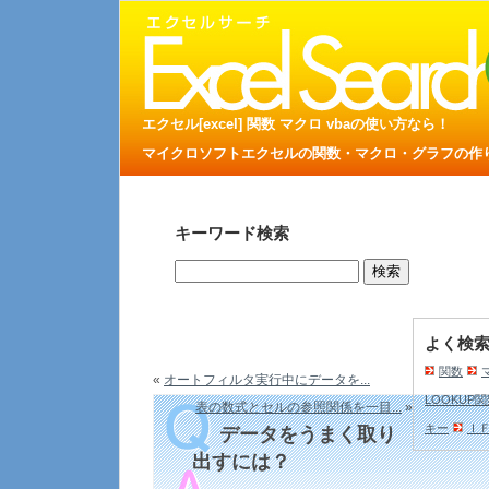
エクセル[excel] 関数 マクロ vbaの使い方なら！
マイクロソフトエクセルの関数・マクロ・グラフの作り方
キーワード検索
よく検
関数
«
オートフィルタ実行中にデータを...
LOOKUP
表の数式とセルの参照関係を一目...
»
キー
Ｉ
データをうまく取り
出すには？