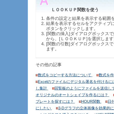
ＬＯＯＫＵＰ関数を使う
条件の設定と結果を表示する範囲
結果を表示するセルをアクティブに
ボタンをクリックします。
[関数の挿入]ダイアログボックスで[
から、[ＬＯＯＫＵＰ]を選択します
[関数の引数]ダイアログボックス
ます。
その他の記事
数式をコピーする方法について
数式を
Excelのファイルにデジタル署名を付けるに
し集計
回覧板のようにファイルを送信し
オリジナルのオートシェイプを作るには？
プレートを探すには？
HOUR関数
日
にしたい
3-Dグラフの立体画像を効果的