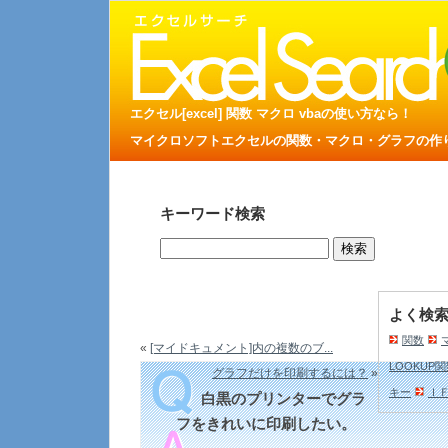
エクセル[excel] 関数 マクロ vbaの使い方なら！
マイクロソフトエクセルの関数・マクロ・グラフの作り方
キーワード検索
よく検
関数
«
[マイドキュメント]内の複数のブ...
LOOKUP
グラフだけを印刷するには？
»
キー
Ｉ
白黒のプリンターでグラ
フをきれいに印刷したい。