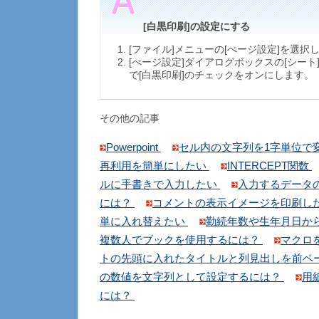
[白黒印刷]の設定にする
[ファイル]メニューの[ぺージ設定]を選択
[ぺージ設定]ダイアログボックスの[シート
で[白黒印刷]のチェックをオンにします。
その他の記事
Powerpoint
セル内の文字列を1字単位で
再利用を簡単にしたい
INTERCEPT関数
ルに手書きで入力したい
入力するデータ
には？
コメントの表示イメージを印刷し
単に入れ替えたい
勤続年数や生年月日か
複数人でブックを使用するには？
マクロ
トの先頭に入れたタイトルと列見出しを前ペ
の数値を文字列として設定するには？
用
には？