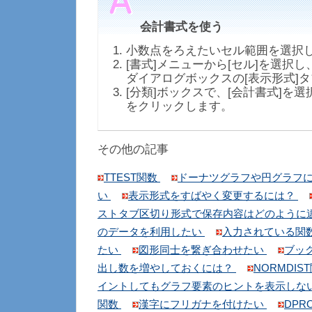
会計書式を使う
小数点をろえたいセル範囲を選択
[書式]メニューから[セル]を選択し
ダイアログボックスの[表示形式]
[分類]ボックスで、[会計書式]を選
をクリックします。
その他の記事
TTEST関数
ドーナツグラフや円グラフ
い
表示形式をすばやく変更するには？
ストタブ区切り形式で保存内容はどのように
のデータを利用したい
入力されている関
たい
図形同士を繋ぎ合わせたい
ブッ
出し数を増やしておくには？
NORMDIS
イントしてもグラフ要素のヒントを表示しな
関数
漢字にフリガナを付けたい
DPR