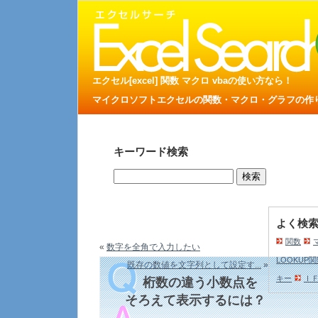
エクセル[excel] 関数 マクロ vbaの使い方なら！
マイクロソフトエクセルの関数・マクロ・グラフの作り方
キーワード検索
よく検
関数
«
数字を全角で入力したい
LOOKUP
既存の数値を文字列として設定す...
»
キー
Ｉ
桁数の違う小数点を
そろえて表示するには？