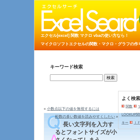
エクセル[excel] 関数 マクロ vbaの使い方なら！
マイクロソフトエクセルの関数・マクロ・グラフの作り方
キーワード検索
よく検
関数
«
小数点以下の値を無視するには
LOOKUP
桁数の多い数値を読みやすくしたい
»
キー
Ｉ
長い文字列を入力す
るとフォントサイズが小