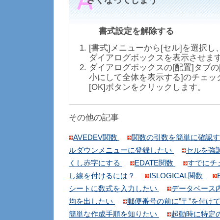
さくなってしまう
書式設定を解除する
[書式]メニューから[セル]を選択し
ダイアログボックスを表示させま
ダイアログボックスの[配置]タブの[
小にして全体を表示する]のチェッ
[OK]ボタンをクリックします。
その他の記事
AVEDEV関数
関数の引数を簡単に確認
ルダウンメニューに登録したい
セルを強
くし赤字にする
EDATE関数
すでにチ
し線を付けるには？
ISLOGICAL関数
シートに数式を入力したい
データベース
均を出したい
郵便番号の前に”〒”を付け
簡単な作成手順を知りたい
起動時に特定