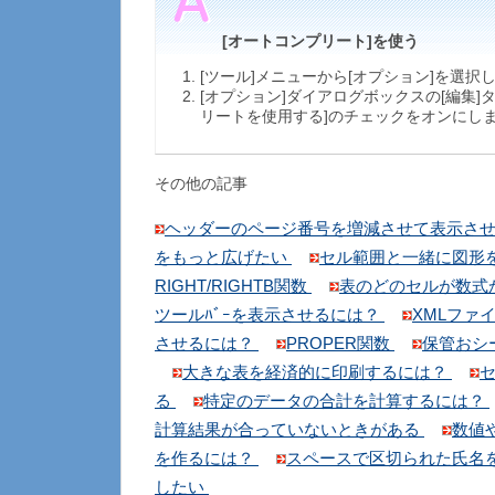
[オートコンプリート]を使う
[ツール]メニューから[オプション]を選択
[オプション]ダイアログボックスの[編集]
リートを使用する]のチェックをオンにし
その他の記事
ヘッダーのページ番号を増減させて表示さ
をもっと広げたい
セル範囲と一緒に図形
RIGHT/RIGHTB関数
表のどのセルが数式
ツールﾊﾞｰを表示させるには？
XMLファ
させるには？
PROPER関数
保管おシ
大きな表を経済的に印刷するには？
る
特定のデータの合計を計算するには？
計算結果が合っていないときがある
数値
を作るには？
スペースで区切られた氏名
したい