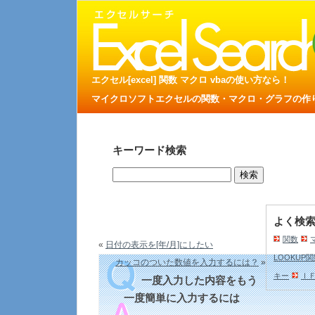
エクセル[excel] 関数 マクロ vbaの使い方なら！
マイクロソフトエクセルの関数・マクロ・グラフの作り方
キーワード検索
よく検
関数
«
日付の表示を[年/月]にしたい
LOOKUP
カッコのついた数値を入力するには？
»
キー
Ｉ
一度入力した内容をもう
一度簡単に入力するには