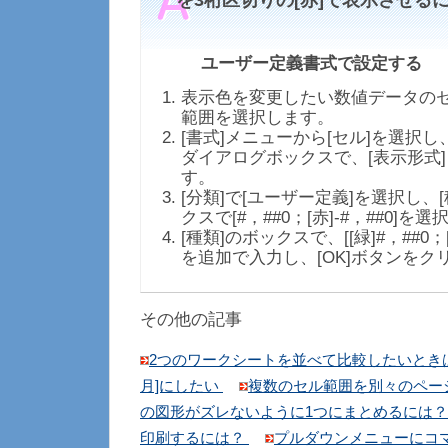
を3桁区切りの[赤]で表示させる
ユーザー定義書式で設定する
表示色を変更したい数値データの
範囲を選択します。
[書式]メニューから[セル]を選択し
ダイアログボックスで、[表示形式
す。
[分類]で[ユーザー定義]を選択し、
クスで[#，##0；[赤]-#，##0]を
[種類]のボックスで、[[緑]#，##0；[赤
を追加で入力し、[OK]ボタンをク
その他の記事
2つのワークシートを並べて比較したいとき
月]にしたい
複数のセル範囲を別々のペー
の図形がズレないように1つにまとめるには
印刷するには？
プルダウンメニューにコ