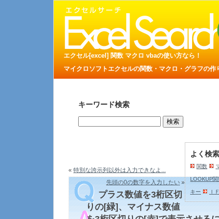
エクセル[excel] 関数 マクロ vbaの使い方なら！
マイクロソフトエクセルの関数・マクロ・グラフの作り方
キーワード検索
よく検
関数
«
特別な誇示列以外は入力できなよ...
LOOKUP
先頭の0の数字を入力したい
»
キー
Ｉ
プラス数値を3桁区切
りの[緑]、マイナス数値