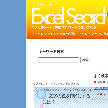
エクセル[excel] 関数 マクロ vbaの使い方なら！
マイクロソフトエクセルの関数・マクロ・グラフの作り方
キーワード検索
よく検
関数
«
表のタイトルや項目を上書きしな...
LOOKUP
列幅を変えずに長い文字列をきれ...
»
キー
Ｉ
文字の色を[青]にする
には？