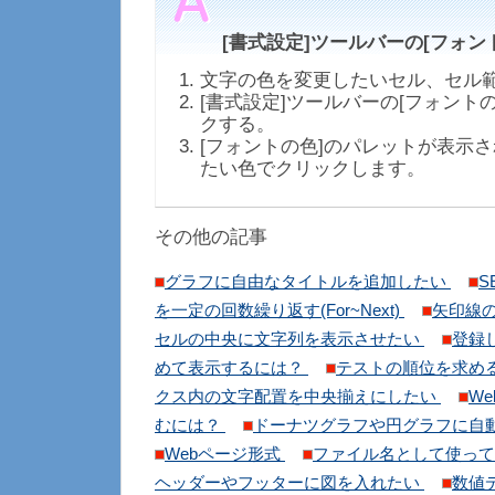
[書式設定]ツールバーの[フォン
文字の色を変更したいセル、セル
[書式設定]ツールバーの[フォントの
クする。
[フォントの色]のパレットが表示
たい色でクリックします。
その他の記事
グラフに自由なタイトルを追加したい
S
を一定の回数繰り返す(For~Next)
矢印線
セルの中央に文字列を表示させたい
登録
めて表示するには？
テストの順位を求め
クス内の文字配置を中央揃えにしたい
We
むには？
ドーナツグラフや円グラフに自
Webページ形式
ファイル名として使っ
ヘッダーやフッターに図を入れたい
数値