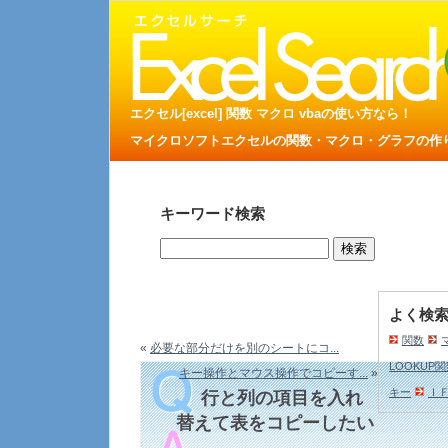
エクセル[excel] 関数 マクロ vbaの使い方なら！
マイクロソフトエクセルの関数・マクロ・グラフの作り方
キーワード検索
よく検
関数
«
必要な部分だけを別のシートにコ...
LOOKUP
キー操作とマウス操作でコピーす...
»
キー
Ｉ
行と列の項目を入れ
替えて表をコピーしたい