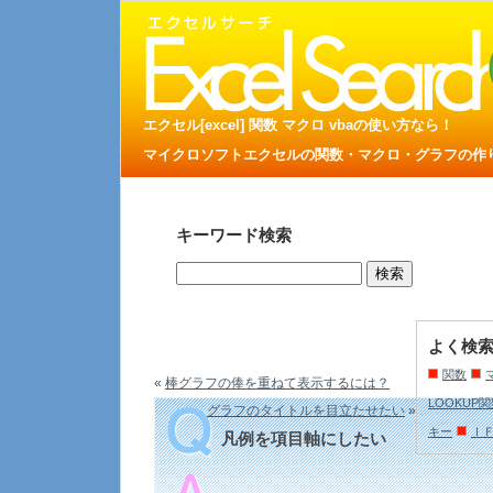
エクセル[excel] 関数 マクロ vbaの使い方なら！
マイクロソフトエクセルの関数・マクロ・グラフの作り方
キーワード検索
よく検
関数
«
棒グラフの俸を重ねて表示するには？
LOOKUP
グラフのタイトルを目立たせたい
»
キー
Ｉ
凡例を項目軸にしたい