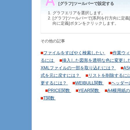
[グラフ]ツールバーで設定する
グラフエリアを選択します。
[グラフ]ツールバーで[系列を行方向に定義
向に定義]ボタンをクリックします。
その他の記事
ファイルをすばやく検索したい
作業ウィ
るには
挿入した図形を透明な色に変更し
XMLファイルの一部を取り込むには？
A
式を元に戻すには？
リストを削除するに
更するには？
WEIBULL関数
ヘッダー
PRICE関数
YEAR関数
A4横用紙
T関数