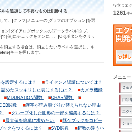
役立つエク
ベルを追加して不要なものは削除する
1261
件
して、[グラフ]メニューの[グラフのオプション]を選
ション]ダイアログボックスの[データラベル]タブ、
]で[値]にチェックをオンにし、[OK]ボタンをクリッ
を消去する場合は、消去したいラベルを選択し、キ
elete]キーを押します。
メニュー
限を設定するには？
ライセンス認証については？
Ｑ＆
り詰めたスッキリした表にするには？
カメラ機能
MDURATION関数
CHAR関数
用語
ACEB関数
漢字が読み順で並び替えられない理由
エク
？
グループ化した図形の一部を編集するには？
最大値を簡単に求めたい
既存ブックをコピー
ショ
ブックをつくるには？
SYD関数
桁数の違う小