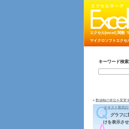
エクセル[excel] 関
マイクロソフトエクセル
キーワード検索
«
数値軸の単位を変更
テキスト形式のフ
グラフに
けを表示させ