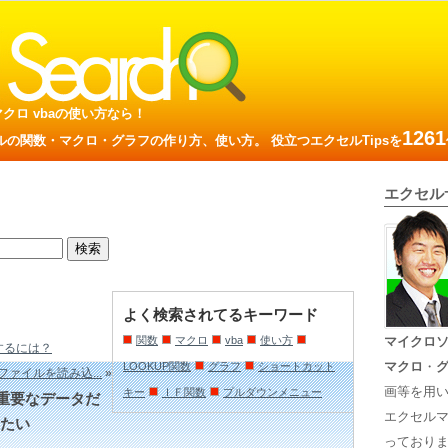
数 マクロ vbaの使い方なら！
1261
の関数・マクロ・グラフの作り方、使い方。 役立つエクセルTipsを
エクセル
よく検索されてるキーワード
関数
マクロ
vba
使い方
マイクロ
するには？
マクロ
・
LOOKUP関数
グラフ
ショートカット
ァイルを読み込...
»
画等を用
キー
ＩＦ関数
プルダウンメニュー
重要なデータだ
エクセル
たい
っておりま