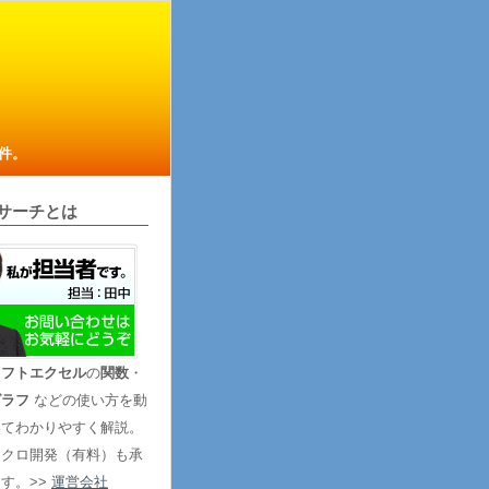
件。
サーチとは
ソフトエクセル
の
関数
・
グラフ
などの使い方を動
いてわかりやすく解説。
マクロ開発（有料）も承
す。>>
運営会社