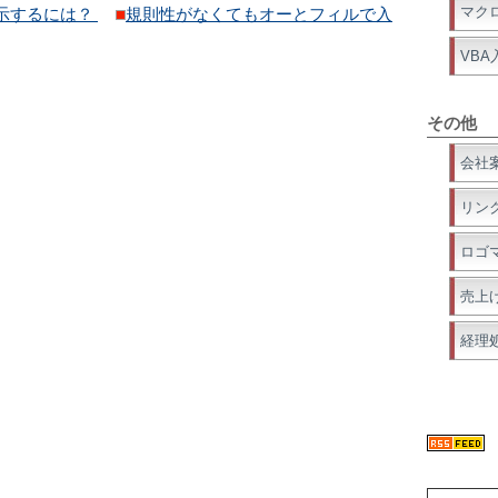
マク
示するには？
規則性がなくてもオーとフィルで入
VBA
その他
会社
リン
ロゴ
売上
経理