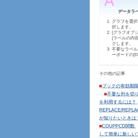
データラ
グラフを選択
択します。
[グラフオプ
[ラベルの内容
クします。
不要なラベル
ーボードの[D
その他の記事
ブックの有効期
不要な列を切
を利用するには？
REPLACE/REPL
が知りたいときは
COUPPCD関数
して簡単に新しい