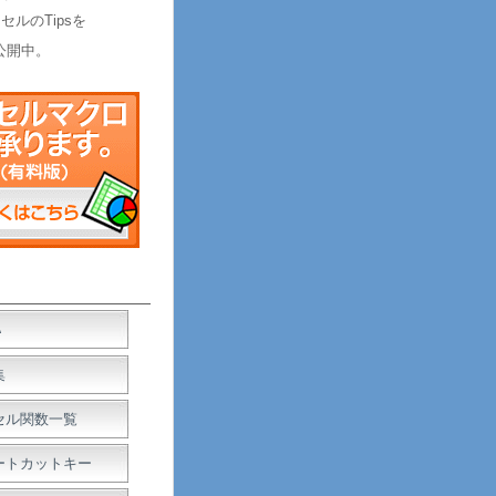
セルのTipsを
公開中。
Ａ
集
セル関数一覧
ートカットキー