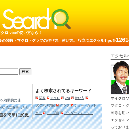
数 マクロ vbaの使い方なら！
1261
の関数・マクロ・グラフの作り方、使い方。 役立つエクセルTipsを
エクセル
よく検索されてるキーワード
関数
マクロ
vba
使い方
マイクロ
を効果的に使...
マクロ
・
LOOKUP関数
グラフ
ショートカット
明な色に変更したい
»
画等を用
キー
ＩＦ関数
プルダウンメニュー
値を簡単に変更
エクセル
っておりま