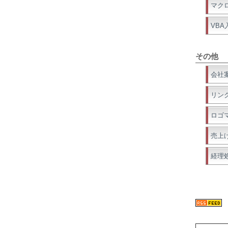
マク
VBA
その他
会社
リン
ロゴ
売上
経理