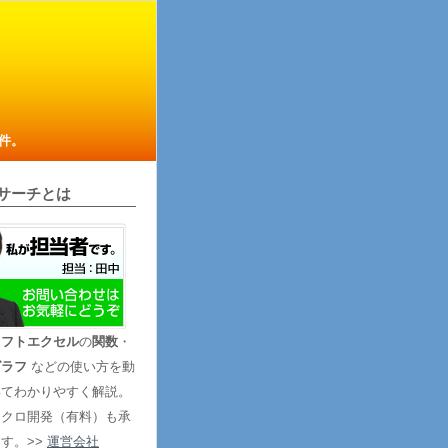
件。
サーチとは
ソフトエクセル
の
関数
・
グラフ
などの使い方を動
いてわかりやすく解説。
マクロ開発（有料）も承
す。>>
運営会社