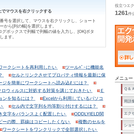
役立つエク
上でマウスを右クリックする
1261
件
番号を選択して、マウスを右クリックし、ショート
ーから[列の幅]を選択します。
アログボックスで列幅で列幅の値を入力し、[OK]ボタ
します。
ワークシートを再利用したい
ツールﾊﾞｰに機能名
？
セルとリンクさせてプロパティ情報を最新に保
メニュー
ページを簡単にワークシートへ読み込むには？
Ｑ＆
クロウィルスに対処する対策を講じておきたい
Ｅ
ョンを知るには？
Excelから利用しているパソコ
用語
い
セル内で文字列を均等割り付けするには？
エク
き文字をバランスよく配置したい
ODDLYIELD関
ピーの際、罫線はコピーしたくない
複数のセルを
ショ
ワークシートをワンクリックで全部選択したい