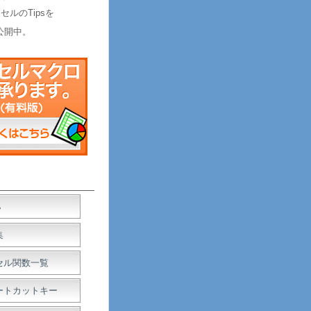
セルのTipsを
公開中。
Ａ
集
セル関数一覧
ートカットキー