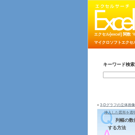
エクセル[excel] 関
マイクロソフトエクセル
キーワード検索
«
3-Dグラフの立体画像
挿入した図形を透
列幅の数
する方法