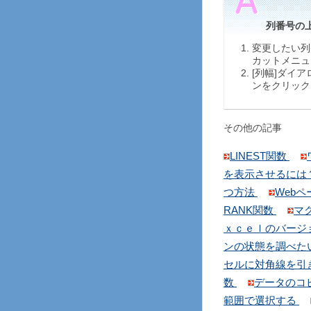
列番号の
変更したい列
カットメニュ
[列幅]ダイ
ンをクリック
その他の記事
LINEST関数
を表示させるには
つ方法
Web
RANK関数
マ
ｘｃｅｌのバージ
ンの状態を調べた
セルに対角線を引
数
データのコ
範囲で選択する