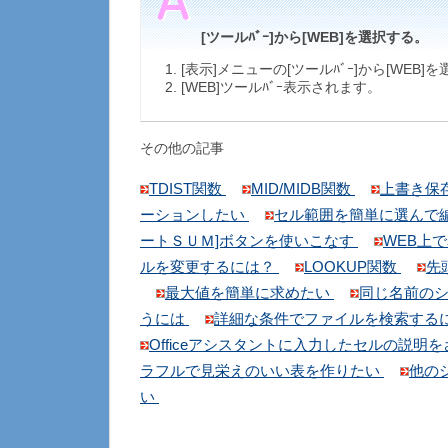
[ツールﾊﾞｰ]から[WEB]を選択する。
[表示]メニューの[ツールﾊﾞｰ]から[WEB]
[WEB]ツールﾊﾞｰ表示されます。
その他の記事
TDIST関数
MID/MIDB関数
上書き保
ーションしたい
セル範囲を簡単に選んで
ートＳＵＭ]ボタンを使いこなす
WEB上
ルを変更するには？
LOOKUP関数
先
最大値を簡単に求めたい
同じ名前のシ
うには
詳細な条件でファイルを検索する
Officeアシスタントに入力したセルの説明
ラフルで見栄えのいい表を作りたい
他の
い