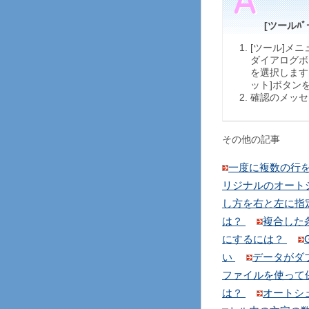
[ツールﾊ
[ツール]メ
ダイアログボ
を選択します
ット]ボタン
確認のメッセ
その他の記事
一度に複数の行
リジナルのオート
し方を右と左に指
は？
複合した
にするには？
い
データがダ
ファイルを使って
は？
オートシ