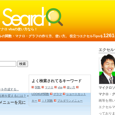
数 マクロ vbaの使い方なら！
1261
の関数・マクロ・グラフの作り方、使い方。 役立つエクセルTipsを
エクセル
よく検索されてるキーワード
関数
マクロ
vba
使い方
マイクロ
作成する...
マクロ
・
LOOKUP関数
グラフ
ショートカット
名称を変えるには？
»
画等を用
キー
ＩＦ関数
プルダウンメニュー
メニューを元に
エクセル
っておりま