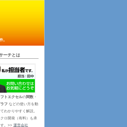
件。
サーチとは
ソフトエクセル
の
関数
・
グラフ
などの使い方を動
いてわかりやすく解説。
マクロ開発（有料）も承
す。>>
運営会社