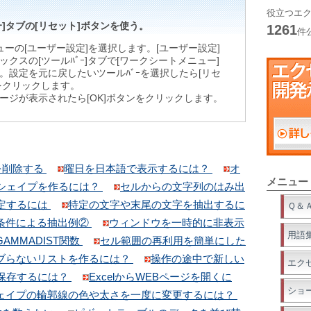
役立つエク
ﾞｰ]タブの[リセット]ボタンを使う。
1261
件
ニューの[ユーザー設定]を選択します。[ユーザー設定]
ックスの[ツールﾊﾞｰ]タブで[ワークシートメニュー]
。設定を元に戻したいツールﾊﾞｰを選択したら[リセ
をクリックします。
ージが表示されたら[OK]ボタンをクリックします。
を削除する
曜日を日本語で表示するには？
オ
メニュー
シェイプを作るには？
セルからの文字列のはみ出
定するには
特定の文字や末尾の文字を抽出するに
Ｑ＆
条件による抽出例②
ウィンドウを一時的に非表示
用語
GAMMADIST関数
セル範囲の再利用を簡単にした
ブらないリストを作るには？
操作の途中で新しい
エク
保存するには？
ExcelからWEBページを開くに
ショ
ェイプの輪郭線の色や太さを一度に変更するには？