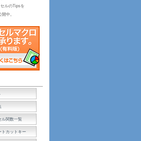
セルのTipsを
公開中。
Ａ
集
セル関数一覧
ートカットキー