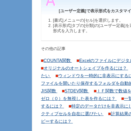
[ユーザー定義]で表示形式をカスタマ
[書式]メニューの[セル]を選択します。
[表示形式]タブの[分類]の[ユーザー定義]
形式を入力します。
その他の記事
COUNTA関数
Excelのファイルにデジ
オリジナルのオートシェイプを作るには？
たい
ウィンドウを一時的に非表示にする
ファイルを開いたり保存するフォルダを自動
JIS関数
STDEV関数
ＩＦ関数で数値
ゼロ（０）を無視した表を作るには？
一
するには？
特定のデータだけを非表示に
クティブセルを自在に選びたい
計算結果
ピーするには？