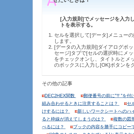
せたいときは？
[入力規則]でメッセージを入力し、
トを表示する。
セルを選択して[データ]メニューの
します。
[データの入力規則]ダイアログボッ
セージ]タブで[セルの選択時にメッ
をチェックオンし、タイトルとメ
のボックスに入力し[OK]ボタンを
その他の記事
DEC2HEX関数
郵便番号の前に”〒”を
組み合わせるときに注意することは？
セ
けするには？
新しいワークシートへのハ
ると枠線が消えてしまうのは？
複数の図
べるには？
ブックの内容を勝手にコピー