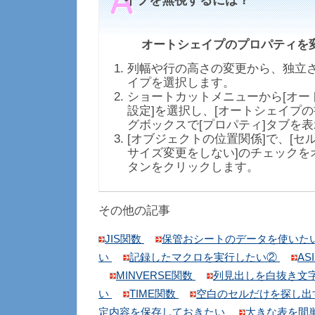
イプを無視するには？
オートシェイプのプロパティを
列幅や行の高さの変更から、独立
イプを選択します。
ショートカットメニューから[オー
設定]を選択し、[オートシェイプの
グボックスで[プロパティ]タブを
[オブジェクトの位置関係]で、[セ
サイズ変更をしない]のチェックをオ
タンをクリックします。
その他の記事
JIS関数
保管おシートのデータを使いた
い
記録したマクロを実行したい②
AS
MINVERSE関数
列見出しを白抜き文
い
TIME関数
空白のセルだけを探し出
定内容を保存しておきたい
大きな表を間