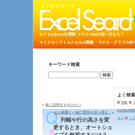
エクセル[excel] 関数 マクロ vbaの使い方なら！
マイクロソフトエクセルの関数・マクロ・グラフの作り方
キーワード検索
よく検
関数
«
表に説明文を付けたい
LOOKUP
セル範囲と一緒に図形を並べ替え...
»
キー
Ｉ
列幅や行の高さを変
更するとき、オートシェ