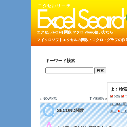
エクセル[excel] 関数 マクロ vbaの使い方なら！
マイクロソフトエクセルの関数・マクロ・グラフの作り方
キーワード検索
よく検
関数
«
NOW関数
TIME関数
»
LOOKUP
SECOND関数
キー
Ｉ