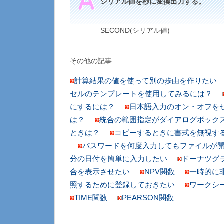
シリアル値を秒に変換出力する。
SECOND(シリアル値)
その他の記事
計算結果の値を使って別の歩由を作りたい
セルのテンプレートを使用してみるには？
にするには？
日本語入力のオン・オフを
は？
統合の範囲指定がダイアログボック
ときは？
コピーするときに書式を無視す
パスワードを何度入力してもファイルが
分の日付を簡単に入力したい
ドーナツグ
合を表示させたい
NPV関数
一時的に
照するために登録しておきたい
ワークシ
TIME関数
PEARSON関数