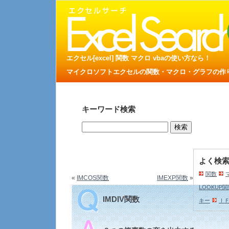
エクセル[excel] 関数 マクロ vbaの使い方なら！
マイクロソフトエクセルの関数・マクロ・グラフの作り方
キーワード検索
よく検
関数
«
IMCOS関数
IMEXP関数
»
LOOKUP
IMDIV関数
キー
Ｉ