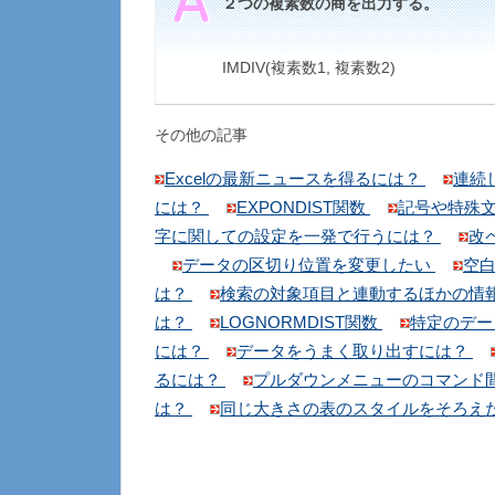
２つの複素数の商を出力する。
IMDIV(複素数1, 複素数2)
その他の記事
Excelの最新ニュースを得るには？
連続
には？
EXPONDIST関数
記号や特殊
字に関しての設定を一発で行うには？
改
データの区切り位置を変更したい
空
は？
検索の対象項目と連動するほかの情
は？
LOGNORMDIST関数
特定のデー
には？
データをうまく取り出すには？
るには？
プルダウンメニューのコマンド
は？
同じ大きさの表のスタイルをそろえ