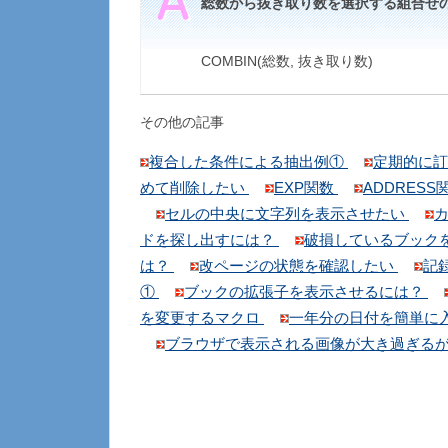
総数から抜き取り数を選択する組合せ
COMBIN(総数, 抜き取り数)
その他の記事
複合した条件による抽出例①
定期的に訂
めて削除したい
EXP関数
ADDRESS
セルの中央に文字列を表示させたい
ドを探し出すには？
破損しているブック
は？
改ページの状態を確認したい
記
①
ブックの拡張子を表示させるには？
を変更するマクロ
一年分の日付を簡単に
ブラウザで表示される画像が大き過ぎる