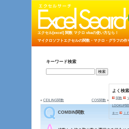
エクセル[excel] 関数 マクロ vbaの使い方なら！
マイクロソフトエクセルの関数・マクロ・グラフの作り方
キーワード検索
よく検
関数
«
CEILING関数
COS関数
»
LOOKUP
COMBIN関数
キー
Ｉ