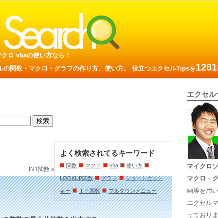
数 マクロ vbaの使い方なら！
1261
の関数・マクロ・グラフの作り方、使い方。 役立つエクセルTipsを
エクセル
よく検索されてるキーワード
関数
マクロ
vba
使い方
マイクロ
INT関数
»
マクロ
・
LOOKUP関数
グラフ
ショートカット
画等を用
キー
ＩＦ関数
プルダウンメニュー
エクセル
っておりま