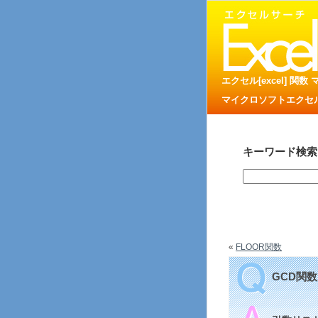
エクセル[excel] 関
マイクロソフトエクセル
キーワード検索
«
FLOOR関数
GCD関数