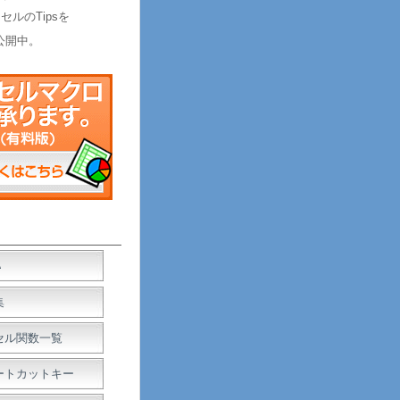
セルのTipsを
公開中。
Ａ
集
セル関数一覧
ートカットキー