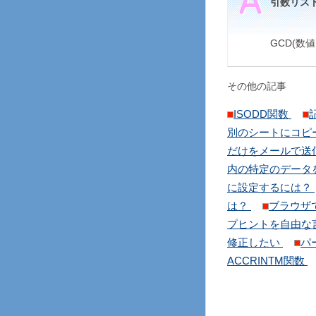
引数リス
GCD(数値1
その他の記事
ISODD関数
別のシートにコピ
だけをメールで送
内の特定のデータ
に設定するには？
は？
ブラウザ
プヒントを自由な
修正したい
パ
ACCRINTM関数