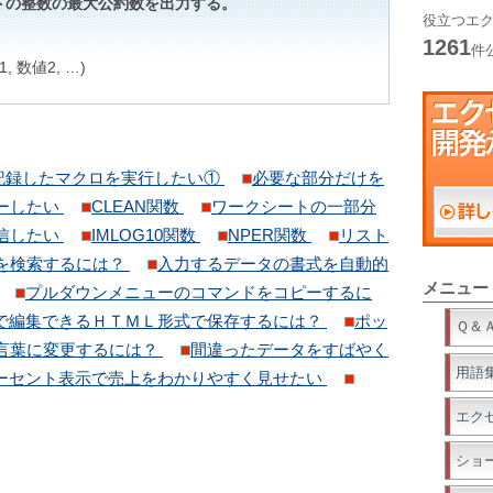
トの整数の最大公約数を出力する。
役立つエク
1261
件
, 数値2, …)
記録したマクロを実行したい①
必要な部分だけを
ーしたい
CLEAN関数
ワークシートの一部分
信したい
IMLOG10関数
NPER関数
リスト
を検索するには？
入力するデータの書式を自動的
メニュー
プルダウンメニューのコマンドをコピーするに
で編集できるＨＴＭＬ形式で保存するには？
ポッ
Ｑ＆
言葉に変更するには？
間違ったデータをすばやく
用語
ーセント表示で売上をわかりやすく見せたい
エク
ショ