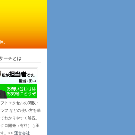
件。
サーチとは
ソフトエクセル
の
関数
・
グラフ
などの使い方を動
いてわかりやすく解説。
マクロ開発（有料）も承
す。>>
運営会社