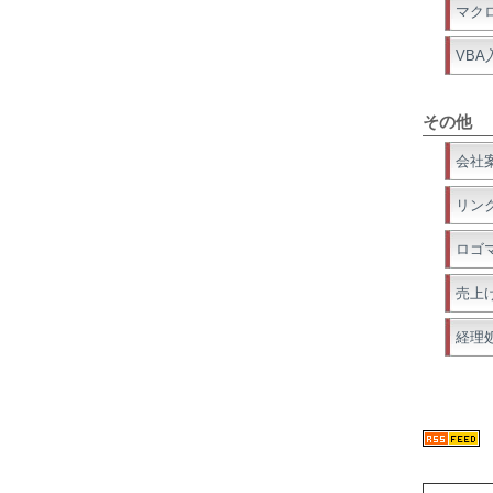
マク
VBA
その他
会社
リン
ロゴ
売上
経理