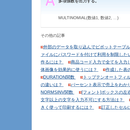
多項係数を出力する。
MULTINOMIAL(数値1, 数値2, …)
その他の記事
外部のデータを取り込んでピボットテーブ
ァイルにパスワードを付けて利用を制限した
作るには？
商品コード入力で全てを入力
体画像を効果的に使うには？
作成した表
DURATION関数
トップテンオートフィルタ
の違いは？
パーセント表示で売上をわか
NORMSINV関数
[フォント]ボックスの
文字以上の文字を入力不可にする方法は？
きく使って印刷するには？
訂正したセル