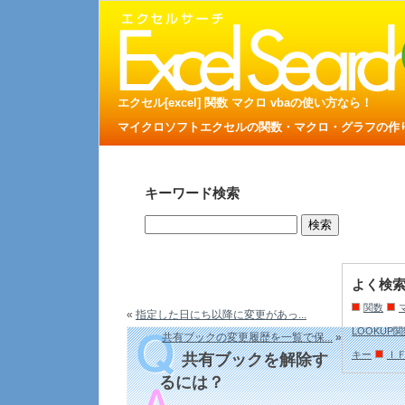
エクセル[excel] 関数 マクロ vbaの使い方なら！
マイクロソフトエクセルの関数・マクロ・グラフの作り方
キーワード検索
よく検
関数
«
指定した日にち以降に変更があっ...
LOOKUP
共有ブックの変更履歴を一覧で保...
»
キー
Ｉ
共有ブックを解除す
るには？