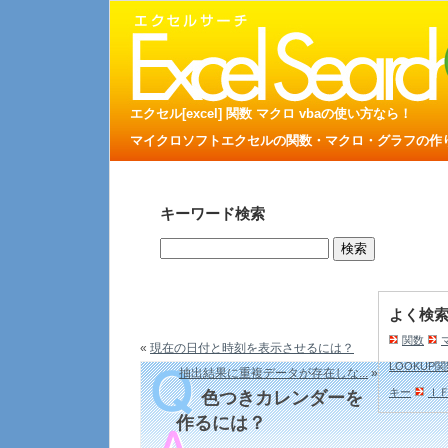
エクセル[excel] 関数 マクロ vbaの使い方なら！
マイクロソフトエクセルの関数・マクロ・グラフの作り方
キーワード検索
よく検
関数
«
現在の日付と時刻を表示させるには？
LOOKUP
抽出結果に重複データが存在しな...
»
キー
Ｉ
色つきカレンダーを
作るには？