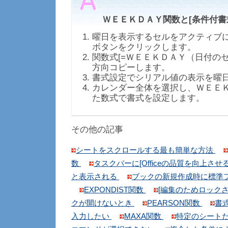
ＷＥＥＫＤＡＹ関数と[条件付書
曜日を表示するセルをアクティブに
ボタンをクリックします。
関数式[=ＷＥＥＫＤＡＹ（日付のセ
方向コピーします。
書式設定でシリアル値の表示を曜
カレンダー全体を選択し、ＷＥＥ
た数式で書式を設定します。
その他の記事
シートをスクロールする最も簡単な方法
数
タスクバーに[Officeの品質を向上さ
と表示される
ブックの新規作成時に標準
EXPONDIST関数
[編集のためロック
クが開けないとき
PEARSON関数
書
入力したい
MAXA関数
特定のシート