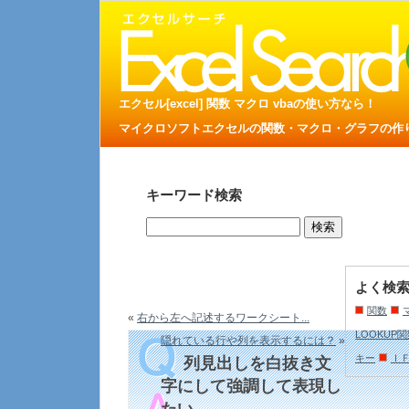
エクセル[excel] 関数 マクロ vbaの使い方なら！
マイクロソフトエクセルの関数・マクロ・グラフの作り方
キーワード検索
よく検
関数
«
右から左へ記述するワークシート...
LOOKUP
隠れている行や列を表示するには？
»
キー
Ｉ
列見出しを白抜き文
字にして強調して表現し