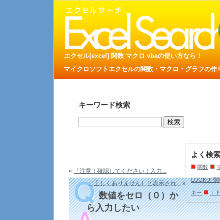
エクセル[excel] 関数 マクロ vbaの使い方なら！
マイクロソフトエクセルの関数・マクロ・グラフの作り方
キーワード検索
よく検
関数
«
「注意！確認してください！入力...
LOOKUP
［正しくありません］と表示され...
»
キー
Ｉ
数値をセロ（０）か
ら入力したい