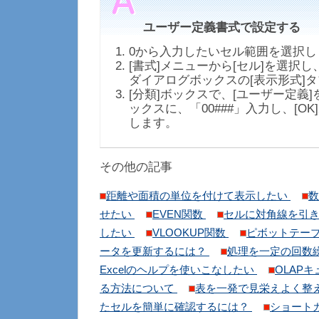
ユーザー定義書式で設定する
0から入力したいセル範囲を選択し
[書式]メニューから[セル]を選択し
ダイアログボックスの[表示形式]
[分類]ボックスで、[ユーザー定義]
ックスに、「00###」入力し、[O
します。
その他の記事
距離や面積の単位を付けて表示したい
数
せたい
EVEN関数
セルに対角線を引
したい
VLOOKUP関数
ピボットテー
ータを更新するには？
処理を一定の回数繰り返
Excelのヘルプを使いこなしたい
OLAP
る方法について
表を一発で見栄えよく整
たセルを簡単に確認するには？
ショート