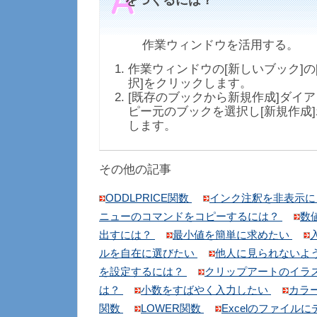
をつくるには？
作業ウィンドウを活用する。
作業ウィンドウの[新しいブック]の
択]をクリックします。
[既存のブックから新規作成]ダイ
ピー元のブックを選択し[新規作成
します。
その他の記事
ODDLPRICE関数
インク注釈を非表示
ニューのコマンドをコピーするには？
数
出すには？
最小値を簡単に求めたい
ルを自在に選びたい
他人に見られないよ
を設定するには？
クリップアートのイラ
は？
小数をすばやく入力したい
カラ
関数
LOWER関数
Excelのファイル