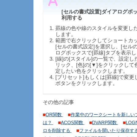
[セルの書式設置]ダイアログボッ
利用する
罫線の色や線のスタイルを変更し
します。
範囲で右クリックしてショートカ
[セルの書式設定]を選択し、[セル
ログボックスで[罫線]タブを表示
[線]の[スタイル]の一覧で、設定
リック、[色]の[▼]をクリックし
定したい色をクリックします。
[プリセット]もしくは[罫線]で変
ボタンをクリックします。
その他の記事
OR関数
作業中のワークシートを新しい
は？
ACOS関数
DVARP関数
LOG
ロを削除する
ファイルを開いたり保存す