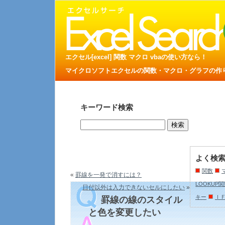
エクセル[excel] 関数 マクロ vbaの使い方なら！
マイクロソフトエクセルの関数・マクロ・グラフの作り方
キーワード検索
よく検
関数
«
罫線を一発で消すには？
LOOKUP
日付以外は入力できないセルにしたい
»
キー
Ｉ
罫線の線のスタイル
と色を変更したい