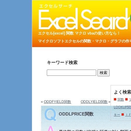
エクセル[excel] 関数 マクロ vbaの使い方なら！
マイクロソフトエクセルの関数・マクロ・グラフの作り方
キーワード検索
よく検
関数
«
ODDFYIELD関数
ODDLYIELD関数
»
LOOKUP
ODDLPRICE関数
キー
Ｉ