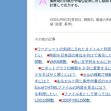
最終期の日数が半端な証券に対し額面＄
計算して出力する。
ODDLPRICE(受領日, 満期日, 最後の利
値, 頻度, 基準)
その他の記事
ワークシートの先頭に入れたタイトルと列
たい
時刻を日本語の単位を付けて表示し
関数
VARA関数
長い文字列をセルに
ピボットグラフの種類を３-Dに変更する
クをすばやく開くには？
セルの移動で移
すには？
あるセルと同じ条件付書式のセ
ExcelでHTMLファイルの内容を見るには？
を利用したい
ファイル名として使っては
LOG10関数
ODDFYIELD関数