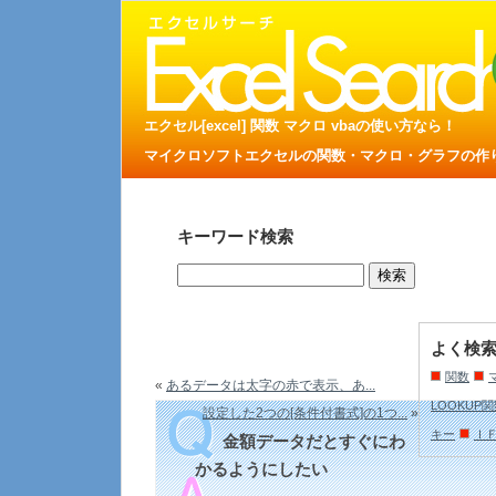
エクセル[excel] 関数 マクロ vbaの使い方なら！
マイクロソフトエクセルの関数・マクロ・グラフの作り方
キーワード検索
よく検
関数
«
あるデータは太字の赤で表示、あ...
LOOKUP
設定した2つの[条件付書式]の1つ...
»
キー
Ｉ
金額データだとすぐにわ
かるようにしたい