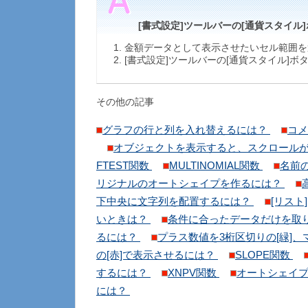
[書式設定]ツールバーの[通貨スタイル
金額データとして表示させたいセル範囲を
[書式設定]ツールバーの[通貨スタイル]
その他の記事
グラフの行と列を入れ替えるには？
コメ
オブジェクトを表示すると、スクロール
FTEST関数
MULTINOMIAL関数
名前
リジナルのオートシェイプを作るには？
下中央に文字列を配置するには？
[リス
いときは？
条件に合ったデータだけを取
るには？
プラス数値を3桁区切りの[緑]
の[赤]で表示させるには？
SLOPE関数
するには？
XNPV関数
オートシェイ
には？