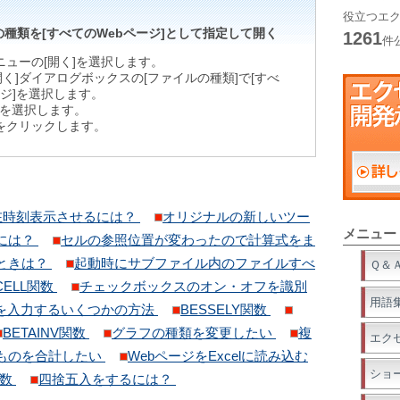
役立つエク
種類を[すべてのWebページ]として指定して開く
1261
件
メニューの[開く]を選択します。
開く]ダイアログボックスの[ファイルの種類]で[すべ
ージ]を選択します。
を選択します。
ンをクリックします。
在時刻表示させるには？
オリジナルの新しいツー
メニュー
には？
セルの参照位置が変わったので計算式をま
ときは？
起動時にサブファイル内のファイルすべ
Ｑ＆
CELL関数
チェックボックスのオン・オフを識別
用語
を入力するいくつかの方法
BESSELY関数
BETAINV関数
グラフの種類を変更したい
複
エク
ものを合計したい
WebページをExcelに読み込む
ショ
関数
四捨五入をするには？