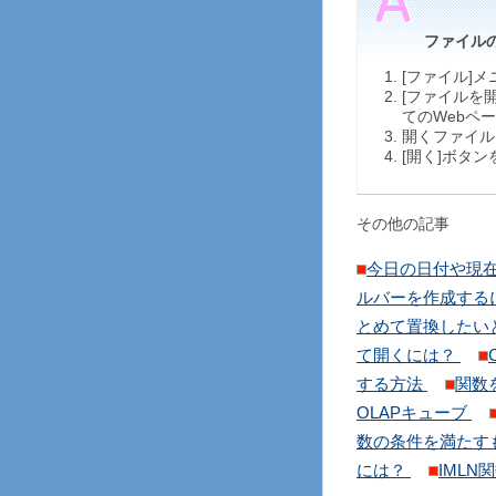
ファイルの
[ファイル]
[ファイルを
てのWebペ
開くファイル
[開く]ボタ
その他の記事
今日の日付や現
ルバーを作成する
とめて置換したい
て開くには？
する方法
関数
OLAPキューブ
数の条件を満たす
には？
IMLN