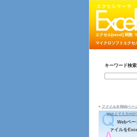
エクセル[excel] 関
マイクロソフトエクセル
キーワード検索
«
ファイルをWebページ
Web上で入力や計
Webペ
ァイルをExc