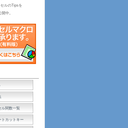
セルのTipsを
公開中。
Ａ
集
セル関数一覧
ートカットキー