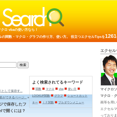
数 マクロ vbaの使い方なら！
1261
の関数・マクロ・グラフの作り方、使い方。 役立つエクセルTipsを
エクセル
よく検索されてるキーワード
関数
マクロ
vba
使い方
マイクロ
として保存す...
マクロ
・
LOOKUP関数
グラフ
ショートカット
算ができるページ...
»
画等を用
キー
ＩＦ関数
プルダウンメニュー
ージで保存したフ
エクセル
elで開くには？
っておりま