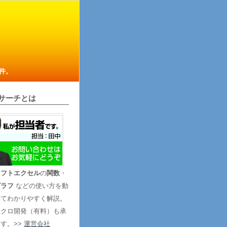
件。
サーチとは
ソフトエクセル
の
関数
・
グラフ
などの使い方を動
いてわかりやすく解説。
マクロ開発（有料）も承
す。>>
運営会社