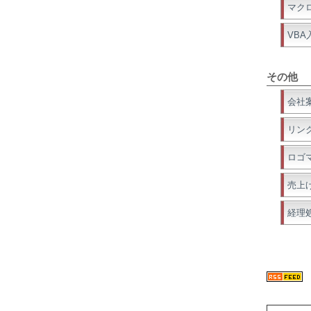
マク
VBA
その他
会社
リン
ロゴ
売上
経理