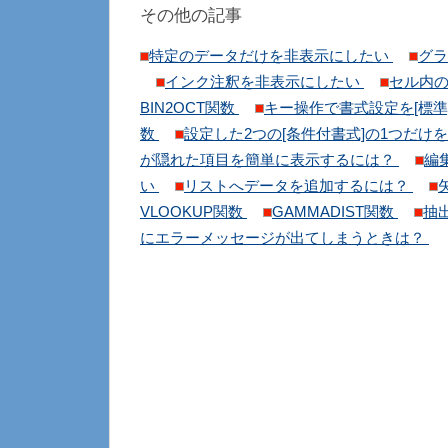
その他の記事
特定のデータだけを非表示にしたい
グラ
インク注釈を非表示にしたい
セル内
BIN2OCT関数
キー操作で書式設定を[標準
数
設定した2つの[条件付書式]の1つだけ
が隠れた項目を簡単に表示するには？
編
い
リストへデータを追加するには？
VLOOKUP関数
GAMMADIST関数
抽
にエラーメッセージが出てしまうときは？