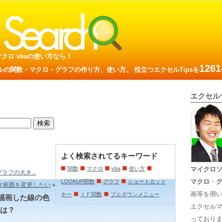
数 マクロ vbaの使い方なら！
1261
の関数・マクロ・グラフの作り方、使い方。 役立つエクセルTipsを
エクセル
よく検索されてるキーワード
関数
マクロ
vba
使い方
マイクロ
フの大き...
マクロ
・
LOOKUP関数
グラフ
ショートカット
タ範囲を変更したい
»
画等を用
キー
ＩＦ関数
プルダウンメニュー
描画した線の色
エクセル
は？
っておりま