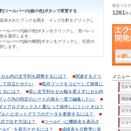
役立つエク
釈]ツールバーの[線の色]ボタンで変更する
1261
件
追加されたブックを開き、インク注釈をクリックし
]ツールバーの[線の色]ボタンをクリックし、色パレッ
色を選択します。
]ツールバーの[線の種類]ボタンをクリックし、任意の
択します。
にセル内の文字列を調整するには？
関連するクリ
メニュー
して目立たせたい
既存ブックをコピーして簡単に
Ｑ＆
くるには？
長い文字列をセル幅を変えずにセル内
ブック内の特定のシートの表を一度で編集したい
用語
ダイアログボックスと重なって操作しにくいときは？
エク
ブルとピボットグラフのデータを更新するには？
数式で出す方法は？
ツールﾊﾞｰに機能名を表示さ
ショ
ールﾊﾞｰを表示させるには？
成績表を点数準に並