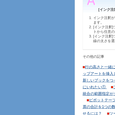
[インク注
インク注釈が
ます。
[インク注釈
トから任意の
[インク注釈
線の太さを選
その他の記事
行の高さと一緒
ップアートを挿入
新しいブックをつ
にいれたい①
統合の範囲指定が
ピボットテー
票の合計を1つの
せるには？
ツ