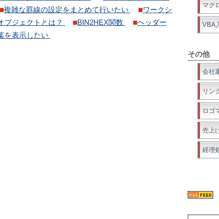
マク
複雑な罫線の設定をまとめて行いたい
ワークシ
オブジェクトとは？
BIN2HEX関数
ヘッダー
VBA
葉を表示したい
その他
会社
リン
ロゴ
売上
経理