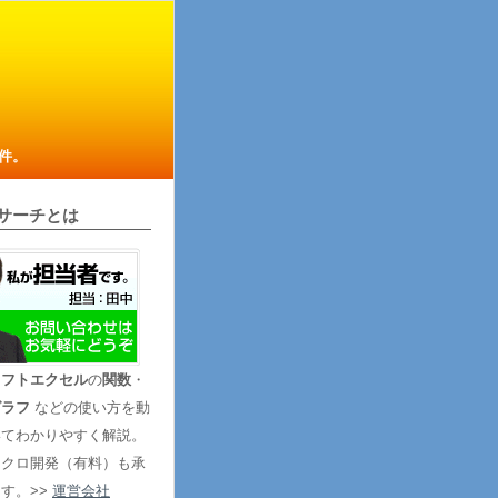
件。
サーチとは
ソフトエクセル
の
関数
・
グラフ
などの使い方を動
いてわかりやすく解説。
マクロ開発（有料）も承
す。>>
運営会社