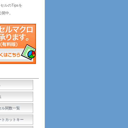
セルのTipsを
公開中。
Ａ
集
セル関数一覧
ートカットキー