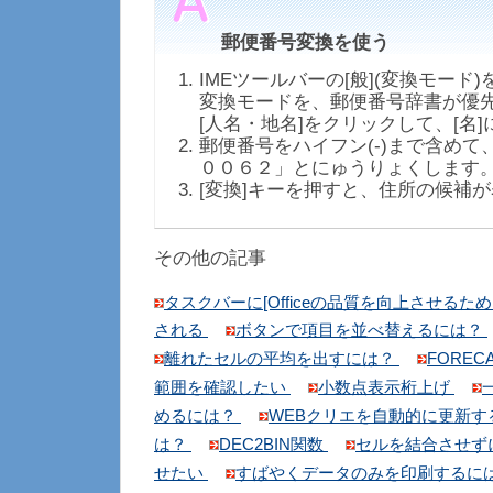
郵便番号変換を使う
IMEツールバーの[般](変換モード
変換モードを、郵便番号辞書が優
[人名・地名]をクリックして、[名
郵便番号をハイフン(-)まで含めて
００６２」とにゅうりょくします
[変換]キーを押すと、住所の候補
その他の記事
タスクバーに[Officeの品質を向上させるた
される
ボタンで項目を並べ替えるには？
離れたセルの平均を出すには？
FOREC
範囲を確認したい
小数点表示桁上げ
めるには？
WEBクリエを自動的に更新す
は？
DEC2BIN関数
セルを結合させず
せたい
すばやくデータのみを印刷するに