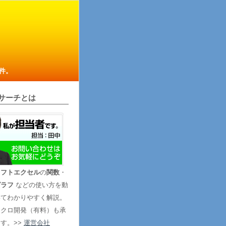
件。
サーチとは
ソフトエクセル
の
関数
・
グラフ
などの使い方を動
いてわかりやすく解説。
マクロ開発（有料）も承
す。>>
運営会社