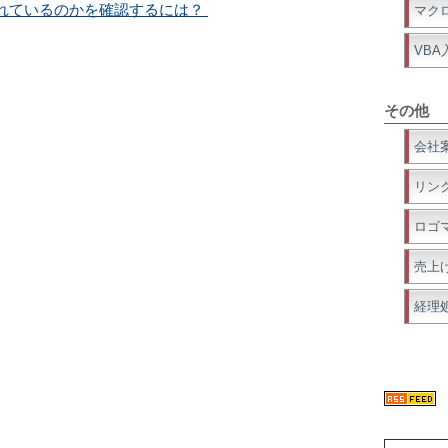
れているのかを確認するには？
マク
VBA
その他
会社
リン
ロゴ
売上
経理