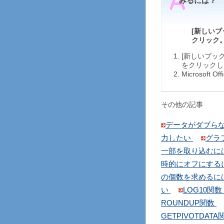
みるには？
[新しいブッ
クリック
[新しいブック]
をクリックし
Microsof
その他の記事
データがダブら
力したい
グラ
一部を取り込むに
時的にオフにする
の個数を求めるに
い
LOG10関数
ROUNDUP関数
GETPIVOTDAT