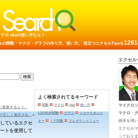
数 マクロ vbaの使い方なら！
1261
の関数・マクロ・グラフの作り方、使い方。 役立つエクセルTipsを
エクセル
よく検索されてるキーワード
関数
マクロ
vba
使い方
マイクロ
更新するよう...
マクロ
・
LOOKUP関数
グラフ
ショートカット
正しく表示され...
»
画等を用
キー
ＩＦ関数
プルダウンメニュー
開しているエクセ
エクセル
ートを使用して
っておりま