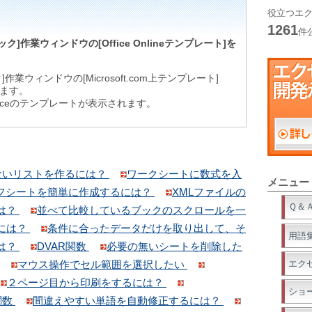
役立つエク
1261
件
ク]作業ウィンドウの[Office Onlineテンプレート]を
。
作業ウィンドウの[Microsoft.com上テンプレート]
ます。
t Officeのテンプレートが表示されます。
ないリストを作るには？
ワークシートに数式を入
メニュー
フシートを簡単に作成するには？
XMLファイルの
Ｑ＆
は？
並べて比較しているブックのスクロールを一
には？
条件に合ったデータだけを取り出して、そ
用語
は？
DVAR関数
必要の無いシートを削除した
マウス操作でセル範囲を選択したい
エク
２ページ目から印刷をするには？
ショ
A関数
間違えやすい単語を自動修正するには？