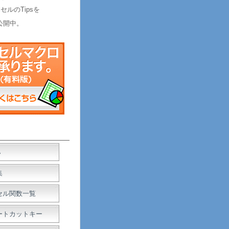
セルのTipsを
公開中。
Ａ
集
セル関数一覧
ートカットキー