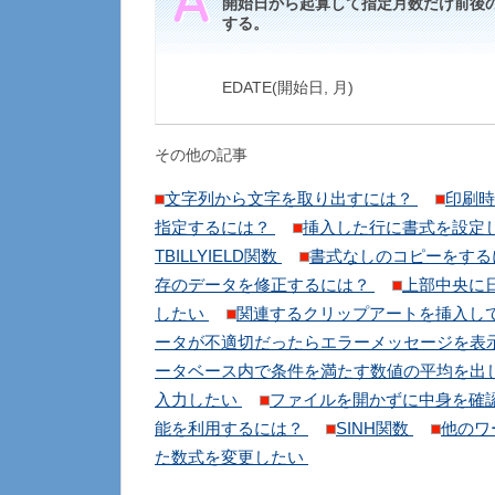
開始日から起算して指定月数だけ前後
する。
EDATE(開始日, 月)
その他の記事
文字列から文字を取り出すには？
印刷時
指定するには？
挿入した行に書式を設定
TBILLYIELD関数
書式なしのコピーをす
存のデータを修正するには？
上部中央に
したい
関連するクリップアートを挿入し
ータが不適切だったらエラーメッセージを表
ータベース内で条件を満たす数値の平均を出
入力したい
ファイルを開かずに中身を確
能を利用するには？
SINH関数
他のワ
た数式を変更したい