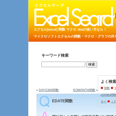
エクセル[excel] 関数 マクロ vbaの使い方なら！
マイクロソフトエクセルの関数・マクロ・グラフの作り方
キーワード検索
よく検
関数
«
DAYS360関数
EOMONTH関数
»
LOOKUP
EDATE関数
キー
Ｉ