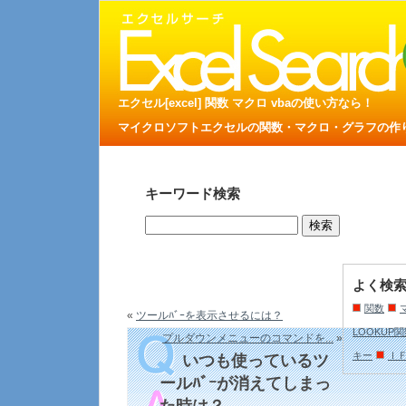
エクセル[excel] 関数 マクロ vbaの使い方なら！
マイクロソフトエクセルの関数・マクロ・グラフの作り方
キーワード検索
よく検
関数
«
ツールﾊﾞｰを表示させるには？
LOOKUP
プルダウンメニューのコマンドを...
»
キー
Ｉ
いつも使っているツ
ールﾊﾞｰが消えてしまっ