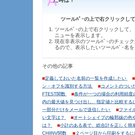
た時は？
ツールﾊﾞｰの上で右クリックし
ツールﾊﾞｰの上で右クリックして
ニューを表示します。
現在非表示のツールﾊﾞｰのチェッ
るので、表示したいツールﾊﾞｰ名
その他の記事
定義しておいた名前の一覧を作成したい
ン・オフを識別する方法
コメントのつい
FTEST関数
条件が一つの場合の利用頻度
内の最大値を見つけ出し、指定値と比較する
一部分だけをメールで送信したい
ファイ
い文字は？
オートシェイプの輪郭線の色
は？
小計のある表で、総合計を正しく簡
CHIINV関数
２ページ目から印刷をする