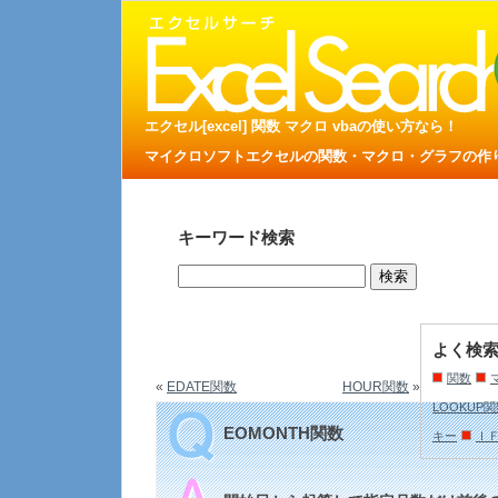
エクセル[excel] 関数 マクロ vbaの使い方なら！
マイクロソフトエクセルの関数・マクロ・グラフの作り方
キーワード検索
よく検
関数
«
EDATE関数
HOUR関数
»
LOOKUP
EOMONTH関数
キー
Ｉ