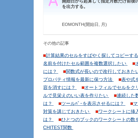
開始日から起算して指定月数だけ前後
を出力する。
EOMONTH(開始日, 月)
その他の記事
計算結果のセルをすばやく探してコピーす
名前を付けたセル範囲を複数選択したい
には？
関数式が長いので改行しておきた
プロパティ情報を最新に保つ方法
表や式
容を消すには？
オートフィルでセルをク
ルで見栄えのいい表を作りたい
連続した
は？
ツールﾊﾞｰを表示させるには？
マ
対策を講じておきたい
ワークシートに挿
は？
ひとつのブックのワークシートの数
CHITEST関数