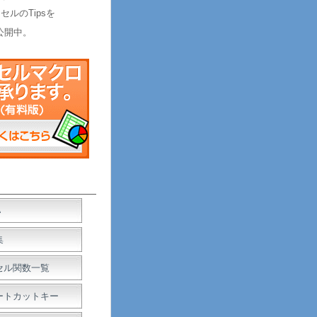
セルのTipsを
公開中。
Ａ
集
セル関数一覧
ートカットキー