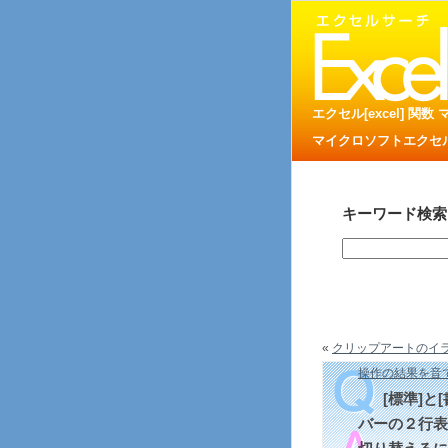
エクセル[excel] 関
マイクロソフトエクセル
キーワード検索
«
クリップアートのイラス
操作の結果を音
[標準]と
バーの２行表