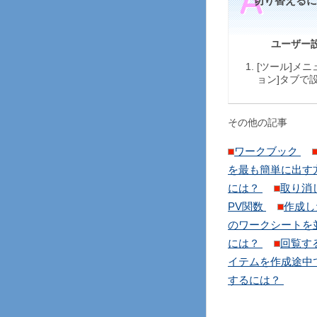
切り替えるに
ユーザー
[ツール]メ
ョン]タブで
その他の記事
ワークブック
を最も簡単に出す
には？
取り消
PV関数
作成し
のワークシートを
には？
回覧す
イテムを作成途中
するには？