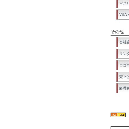
マク
VBA
その他
会社
リン
ロゴ
売上
経理