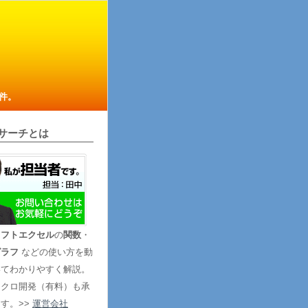
件。
サーチとは
ソフトエクセル
の
関数
・
グラフ
などの使い方を動
いてわかりやすく解説。
マクロ開発（有料）も承
す。>>
運営会社