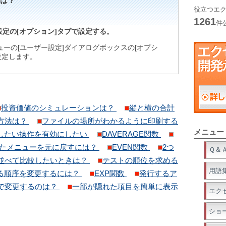
は？
役立つエク
1261
件
設定の[オプション]タブで設定する。
ニューの[ユーザー設定]ダイアログボックスの[オプシ
設定します。
投資価値のシミュレーションは？
縦と横の合計
方法は？
ファイルの場所がわかるように印刷する
メニュー
したい操作を有効にしたい
DAVERAGE関数
たメニューを元に戻すには？
EVEN関数
2つ
Ｑ＆
並べて比較したいときは？
テストの順位を求める
用語
る順序を変更するには？
EXP関数
発行するア
で変更するのは？
一部が隠れた項目を簡単に表示
エク
ショ