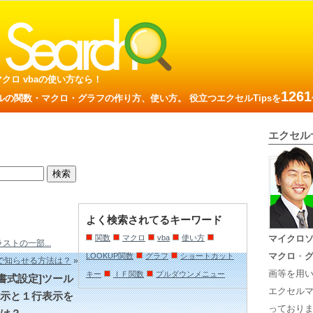
数 マクロ vbaの使い方なら！
1261
の関数・マクロ・グラフの作り方、使い方。 役立つエクセルTipsを
エクセル
よく検索されてるキーワード
関数
マクロ
vba
使い方
マイクロ
トの一部...
マクロ
・
LOOKUP関数
グラフ
ショートカット
で知らせる方法は？
»
画等を用
キー
ＩＦ関数
プルダウンメニュー
[書式設定]ツール
エクセル
示と１行表示を
っておりま