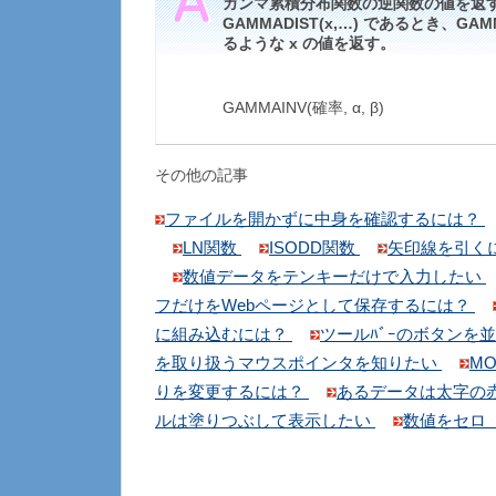
ガンマ累積分布関数の逆関数の値を返す
GAMMADIST(x,…) であるとき、GAMM
るような x の値を返す。
GAMMAINV(確率, α, β)
その他の記事
ファイルを開かずに中身を確認するには？
LN関数
ISODD関数
矢印線を引く
数値データをテンキーだけで入力したい
フだけをWebページとして保存するには？
に組み込むには？
ツールﾊﾞｰのボタンを
を取り扱うマウスポインタを知りたい
M
りを変更するには？
あるデータは太字の
ルは塗りつぶして表示したい
数値をセロ