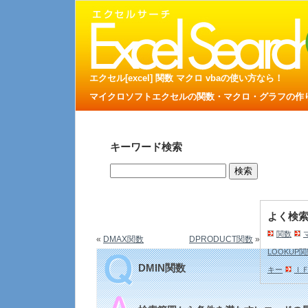
エクセル[excel] 関数 マクロ vbaの使い方なら！
マイクロソフトエクセルの関数・マクロ・グラフの作り方
キーワード検索
よく検
関数
«
DMAX関数
DPRODUCT関数
»
LOOKUP
DMIN関数
キー
Ｉ