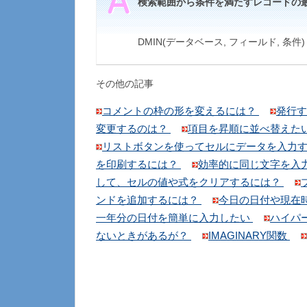
検索範囲から条件を満たすレコードの
DMIN(データベース, フィールド, 条件)
その他の記事
コメントの枠の形を変えるには？
発行す
変更するのは？
項目を昇順に並べ替えた
リストボタンを使ってセルにデータを入力
を印刷するには？
効率的に同じ文字を入
して、セルの値や式をクリアするには？
ンドを追加するには？
今日の日付や現在
一年分の日付を簡単に入力したい
ハイパ
ないときがあるが？
IMAGINARY関数