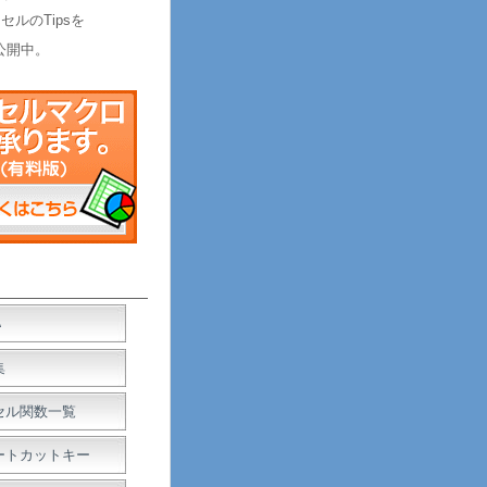
セルのTipsを
公開中。
Ａ
集
セル関数一覧
ートカットキー