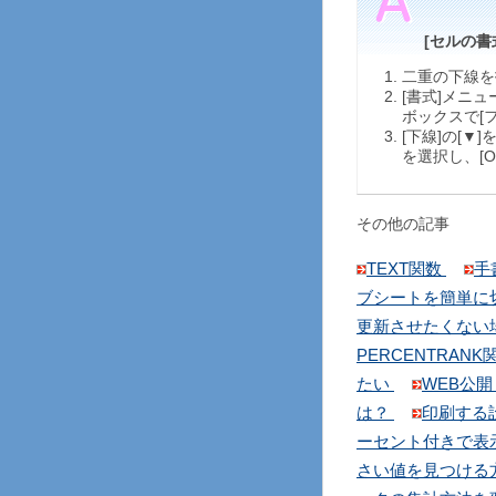
[セルの書
二重の下線を
[書式]メニ
ボックスで[
[下線]の[▼
を選択し、[
その他の記事
TEXT関数
手
ブシートを簡単に
更新させたくない
PERCENTRANK
たい
WEB公
は？
印刷する
ーセント付きで表
さい値を見つける