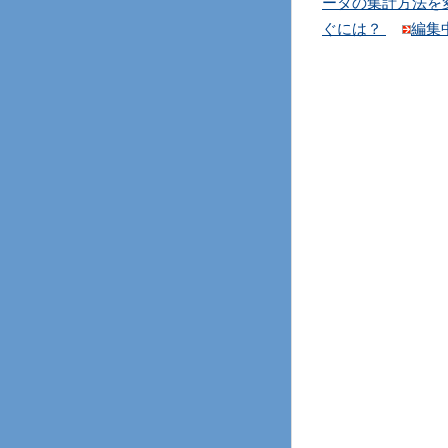
ータの集計方法を
ぐには？
編集