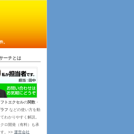
件。
サーチとは
ソフトエクセル
の
関数
・
グラフ
などの使い方を動
いてわかりやすく解説。
マクロ開発（有料）も承
す。>>
運営会社