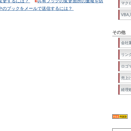
変更するには？
共有ブックの変更箇所の重複を防
マク
中のブックをメールで送信するには？
VBA
その他
会社
リン
ロゴ
売上
経理