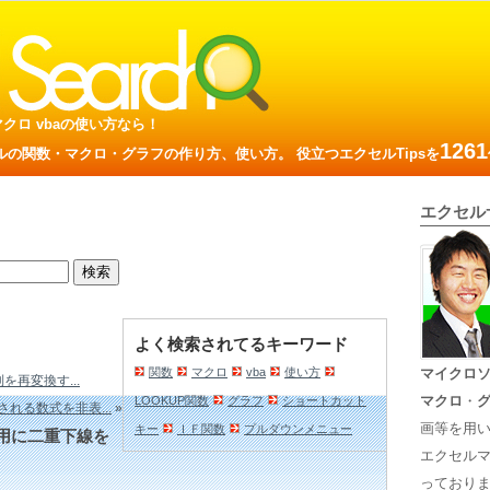
数 マクロ vbaの使い方なら！
1261
の関数・マクロ・グラフの作り方、使い方。 役立つエクセルTipsを
エクセル
よく検索されてるキーワード
関数
マクロ
vba
使い方
マイクロ
再変換す...
マクロ
・
LOOKUP関数
グラフ
ショートカット
れる数式を非表...
»
画等を用
キー
ＩＦ関数
プルダウンメニュー
用に二重下線を
エクセル
っておりま