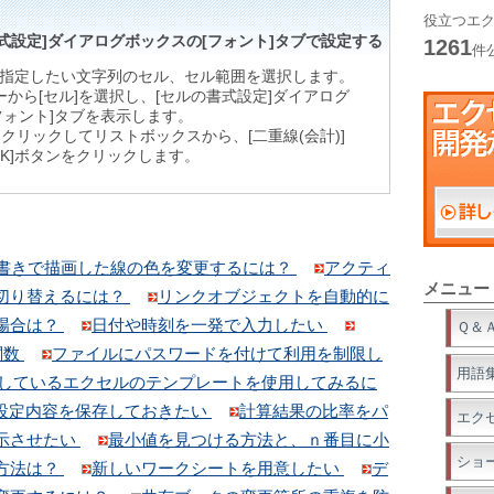
役立つエク
式設定]ダイアログボックスの[フォント]タブで設定する
1261
件
指定したい文字列のセル、セル範囲を選択します。
ューから[セル]を選択し、[セルの書式設定]ダイアログ
フォント]タブを表示します。
]をクリックしてリストボックスから、[二重線(会計)]
OK]ボタンをクリックします。
書きで描画した線の色を変更するには？
アクティ
メニュー
切り替えるには？
リンクオブジェクトを自動的に
場合は？
日付や時刻を一発で入力したい
Ｑ＆
関数
ファイルにパスワードを付けて利用を制限し
用語
開しているエクセルのテンプレートを使用してみるに
設定内容を保存しておきたい
計算結果の比率をパ
エク
示させたい
最小値を見つける方法と、ｎ番目に小
ショ
方法は？
新しいワークシートを用意したい
デ