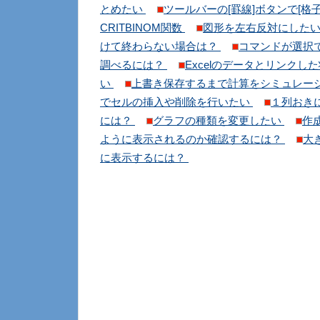
とめたい
ツールバーの[罫線]ボタンで[格
CRITBINOM関数
図形を左右反対にした
けて終わらない場合は？
コマンドが選択
調べるには？
Excelのデータとリンクし
い
上書き保存するまで計算をシミュレー
でセルの挿入や削除を行いたい
１列おき
には？
グラフの種類を変更したい
作
ように表示されるのか確認するには？
大
に表示するには？