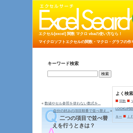
エクセル[excel] 関数 マクロ vbaの使い方なら！
マイクロソフトエクセルの関数・マクロ・グラフの作り方
キーワード検索
よく検
関数
«
数値やセル参照を使わない数式を...
LOOKUP
自分の好みの項目順番で並べ替え...
»
キー
Ｉ
二つの項目で並べ替
えを行うときは？