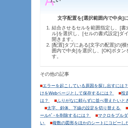
たい
文字配置を[選択範囲内で中央]
結合させるセルを範囲指定し、[書式
ル]を選択し、[セルの書式設定]ダ
開きます。
[配置]タブにある[文字の配置]の[横
囲内で中央]を選択し、[OK]ボタ
す。
その他の記事
エラーを起こしている原因を探し出すには
けをWebページとして保存するには？
投
は？
ふりがなに頼らずに並べ替えたいと
太字、斜体、下線の設定を切り替える
ールﾊﾞｰを削除するには？
マクロをプルダ
い
複数の図形をほかのシートにコピーし