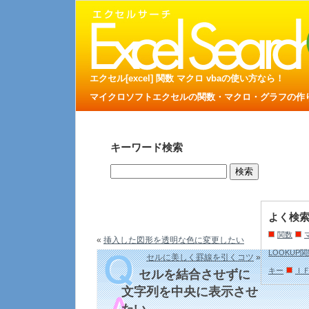
エクセル[excel] 関数 マクロ vbaの使い方なら！
マイクロソフトエクセルの関数・マクロ・グラフの作り方
キーワード検索
よく検
関数
«
挿入した図形を透明な色に変更したい
LOOKUP
セルに美しく罫線を引くコツ
»
キー
Ｉ
セルを結合させずに
文字列を中央に表示させ